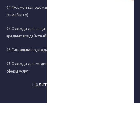
04.Форменная одежда
11. Постельные
(зима/лето)
принадлежности
05.Одежда для защиты от
12. Бытовая химия, крема
вредных воздействий
13.Хозяйственные товары
06.Сигнальная одежда
14.Новинки
07.Одежда для медицины и
сферы услуг
Политика конфиденциальности