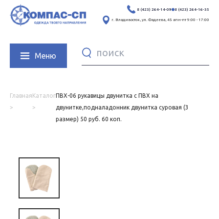
8 (423) 264-14-09
8 (423) 264-16-35
г. Владивосток, ул. Фадеева, 45 а
пн-пт 9:00 - 17:00
Меню
Поиск:
Карточка товара
Главная
Каталог
ПВХ-06 рукавицы двунитка с ПВХ на
>
>
двунитке,подналадонник двунитка суровая (3
размер) 50 руб. 60 коп.