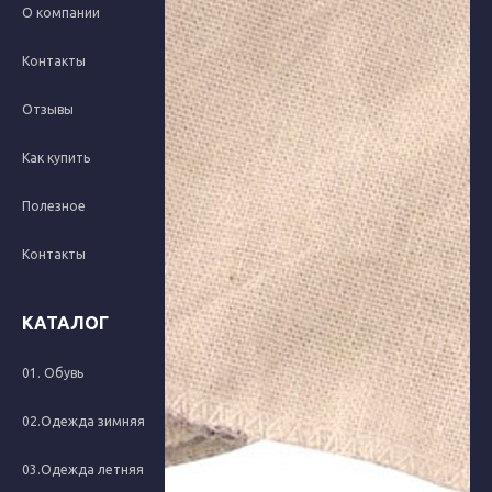
8 (423) 264-14-09
О компании
8 (423) 264-16-35
Контакты
г. Владивосток, ул.
Отзывы
Фадеева, 45 а
пн-пт 9:00 - 17:00
Как купить
Полезное
mail@compass25.ru
Контакты
КАТАЛОГ
01. Обувь
08.Средства защиты рук
02.Одежда зимняя
09.Средства защиты
03.Одежда летняя
10. Головные уборы