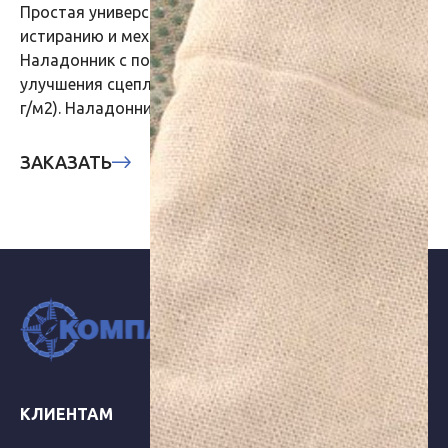
Простая универсальная модель, устойчива к
истиранию и механическим воздействиям.
Наладонник с полимерным покрытием (ПВХ) для
улучшения сцепляемости. Ткань: х/б (плотность: 240
г/м2). Наладонник: ПВХ.
ЗАКАЗАТЬ
Компания "Компас-СП"
Все права защищены
КЛИЕНТАМ
КОНТАКТЫ