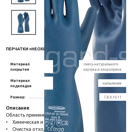
ПЕРЧАТКИ «НЕОХИМ» (CR-F-07) — 368 РУБ.
Материал
смесь натурального
покрытия
каучука и хлоропрена
Материал
напыление
подкладки
Размер:
7,8,9,10,11
Описание
Область применения перчаток:
• Химическая и нефтехимическая промышленность
• Очистка отходов и сточных вод