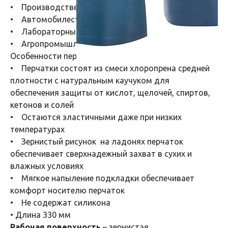
• Производственное обслуживание
• Автомобилестроение
• Лабораторный анализ
• Агропромышленный комплекс
Особенности перчаток:
• Перчатки состоят из смеси хлоропрена средней
плотности с натуральным каучуком для
обеспечения защиты от кислот, щелочей, спиртов,
кетонов и солей
• Остаются эластичными даже при низких
температурах
• Зернистый рисунок на ладонях перчаток
обеспечивает сверхнадежный захват в сухих и
влажных условиях
• Мягкое напыление подкладки обеспечивает
комфорт носителю перчаток
• Не содержат силикона
• Длина 330 мм
Рабочая поверхность
– зернистая