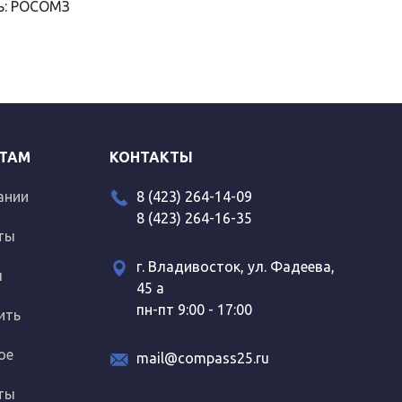
ь: РОСОМЗ
ТАМ
КОНТАКТЫ
ании
8 (423) 264-14-09
8 (423) 264-16-35
ты
г. Владивосток, ул. Фадеева,
ы
45 а
пн-пт 9:00 - 17:00
ить
ое
mail@compass25.ru
ты