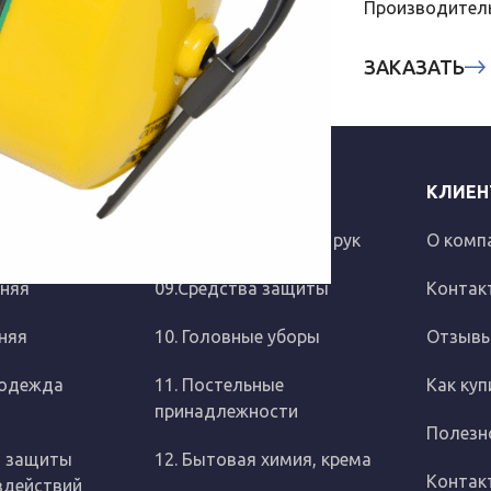
Производител
ЗАКАЗАТЬ
КЛИЕН
08.Средства защиты рук
О комп
няя
09.Средства защиты
Контак
няя
10. Головные уборы
Отзыв
 одежда
11. Постельные
Как куп
принадлежности
Полезн
я защиты
12. Бытовая химия, крема
Контак
здействий