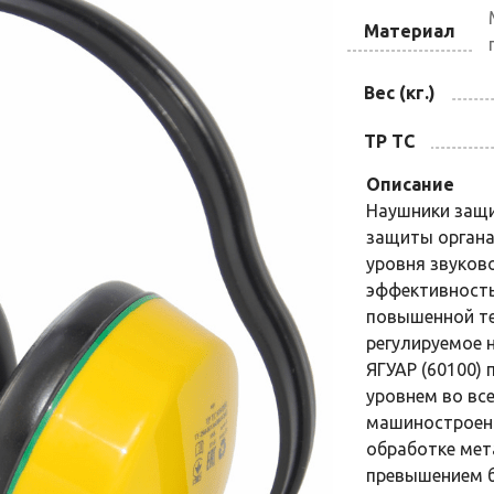
Материал
Вес (кг.)
ТР ТС
Описание
Наушники защи
защиты органа
уровня звуков
эффективность
повышенной те
регулируемое 
ЯГУАР (60100)
уровнем во вс
машиностроени
обработке мет
превышением б