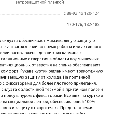
ветрозащитной планкой
с 88-92 по 120-124
170-176, 182-188
о силуэта обеспечивает максимальную защиту от
снега и загрязнений во время работы или активного
делии расположены два нижних кармана с
нтиляционные отверстия в области подмышечных
вентиляционных отверстия на спинке обеспечивают
комфорт. Рукава куртки реглан имеют трикотажную
печивающую защиту от холода. На притачной
 с фиксаторами для более плотного прилегания.
 силуэта с эластичной тесьмой в притачном поясе и
по поясу шнуром с фиксаторами. Все швы на куртке и
ены специальной лентой, обеспечивающей 100%
 швов и защиту от «протечек». Предполагаемая
ния: строительство, коммунальные службы,