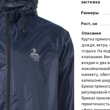
застежка
Размеры
Рост, см
Описание
Куртка прямог
дождя, ветра, 
отдыха. На из
клапанами. Ве
впадин и два 
максимальный 
манжету, обес
капюшоне шнур
Брюки прямого
регулировкой 
брюках прокле
герметичность
сфера примене