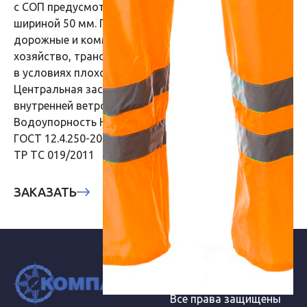
с СОП предусмотрена световозвращающая полоса
шириной 50 мм. Предполагаемая сфера применения:
дорожные и коммунальные службы, городское
хозяйство, транспорт, работа на открытом воздухе
в условиях плохой видимости.
Центральная застежка «Витая» молния, с
внутренней ветрозащитной планкой
Водоупорность Не менее 8000 мм. вод. ст.
ГОСТ 12.4.250-2013
ТР ТС 019/2011
ЗАКАЗАТЬ
Компания "Компас-СП"
Все права защищены