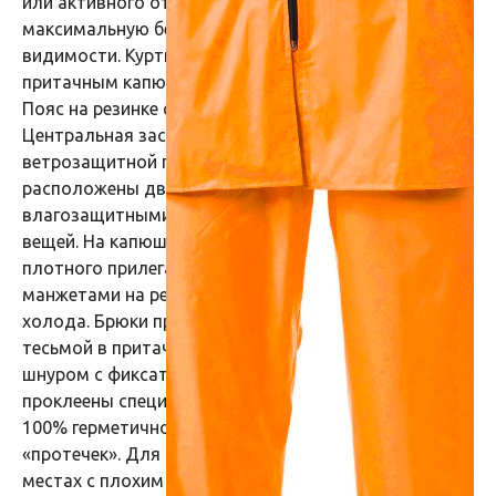
или активного отдыха, а также обеспечивает
максимальную безопасность в условиях плохой
видимости. Куртка прямого силуэта оснащена
притачным капюшоном и отложным воротником.
Пояс на резинке обеспечивает комфортную посадку.
Центральная застежка на молнию скрыта за
ветрозащитной планкой на кнопках. На куртке
расположены два нижних кармана с
влагозащитными клапанами для удобного хранения
вещей. На капюшоне шнур с фиксаторами для более
плотного прилегания. Рукава реглан с внутренними
манжетами на резинке обеспечивают защиту от
холода. Брюки прямого силуэта с эластичной
тесьмой в притачном поясе и регулировкой по поясу
шнуром с фиксаторами. Все швы на куртке и брюках
проклеены специальной лентой, обеспечивающей
100% герметичность швов и защиту от
«протечек». Для безопасной работы сотрудника в
местах с плохим освещением на костюме «ТАЙФУН»