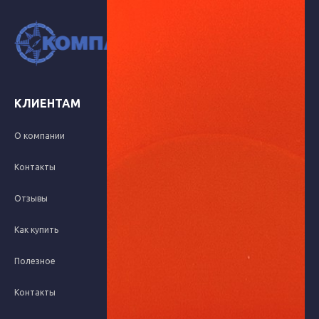
Компания "Компас-СП"
Все права защищены
КЛИЕНТАМ
КОНТАКТЫ
8 (423) 264-14-09
О компании
8 (423) 264-16-35
Контакты
г. Владивосток, ул.
Отзывы
Фадеева, 45 а
пн-пт 9:00 - 17:00
Как купить
Полезное
mail@compass25.ru
Контакты