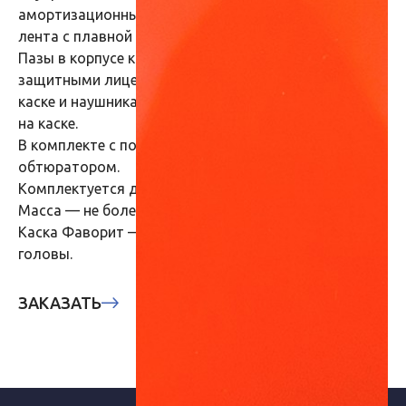
амортизационными лентами, несущая/ затылочная
лента с плавной регулировкой RAPID.
Пазы в корпусе каски для совместного ношения с
защитными лицевыми щитками с креплением на
каске и наушниками противошумными с креплением
на каске.
В комплекте с подбородочным ремнем и
обтюратором.
Комплектуется держателем SMART.
Масса — не более 324 г.
Каска Фаворит — лидер на рынке средств защиты
головы.
ЗАКАЗАТЬ